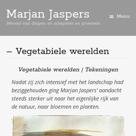
Marjan Jaspers
Menu
Wereld van dingen en schepsels en groeisels
Spring
naar
de
– Vegetabiele werelden
inhoud
Vegetabiele werelden | Tekeningen
Nadat zij zich intensief met het landschap had
beziggehouden ging Marjan Jaspers’ aandacht
steeds sterker uit naar het eigenlijke rijk van
de natuur, naar bloemen en planten.