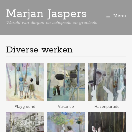
Marjan Jaspers
Menu
Wereld van dingen en schepsels en groeisels
Spring
naar
de
Diverse werken
inhoud
Playground
Vakantie
Hazenparade