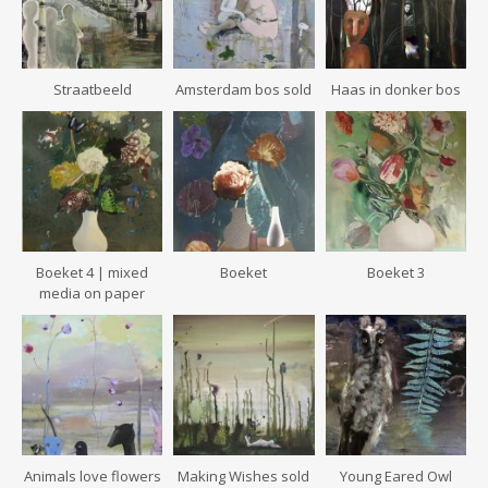
Straatbeeld
Amsterdam bos sold
Haas in donker bos
Boeket 4 | mixed
Boeket
Boeket 3
media on paper
Animals love flowers
Making Wishes sold
Young Eared Owl