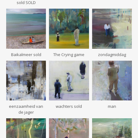
sold SOLD
Baikalmeer sold
The Crying game
zondagmiddag
eenzaamheid van
wachters sold
man
de jager