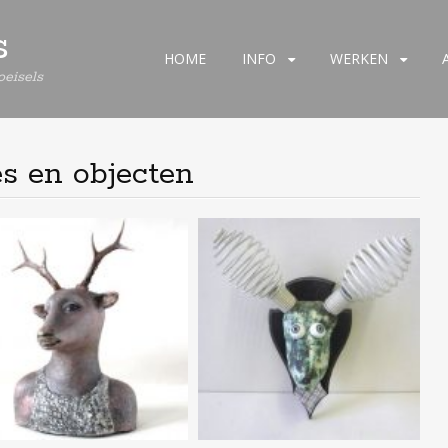
s
Spring
HOME
INFO
WERKEN
eisels
naar
de
inhoud
es en objecten