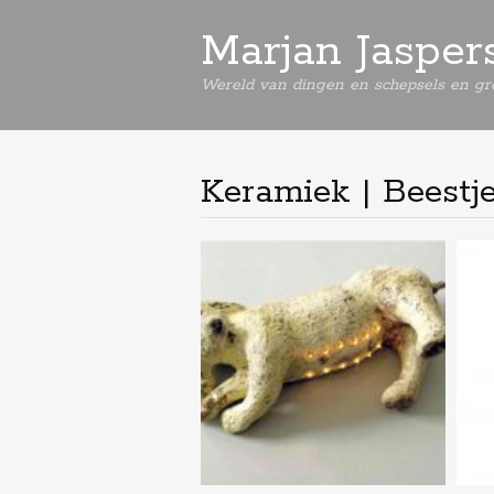
Marjan Jasper
Wereld van dingen en schepsels en gro
Keramiek | Beestj