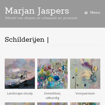
Marjan Jaspers
Menu
Wereld van dingen en schepsels en groeisels
Spring
naar
de
Schilderijen |
inhoud
Landscape cloudy
Zomerbloei,
Voorjaarstuin
uitbundig