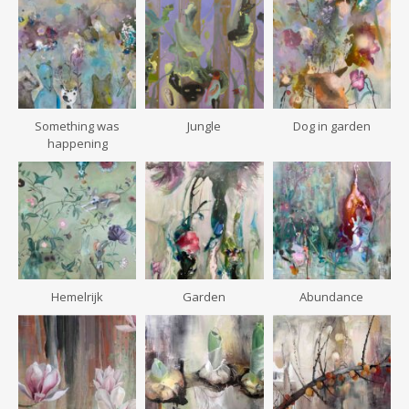
Something was
Jungle
Dog in garden
happening
Hemelrijk
Garden
Abundance