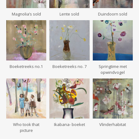
Magnolia’s sold
Lente sold
Duindoorn sold
Boeketreeks no.1
Boeketreeks no. 7
Springtime met
opwindvogel
Who took that
Ikabana- boeket
Vlinderhabitat
picture