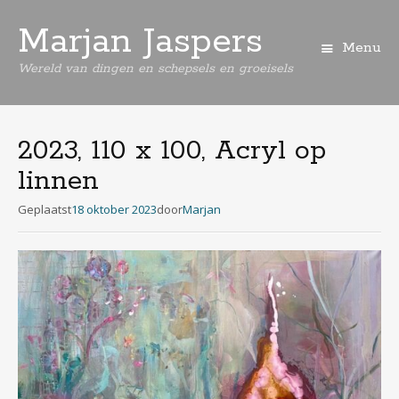
Marjan Jaspers
Menu
Wereld van dingen en schepsels en groeisels
Spring
naar
de
2023, 110 x 100, Acryl op
inhoud
linnen
Geplaatst
18 oktober 2023
door
Marjan