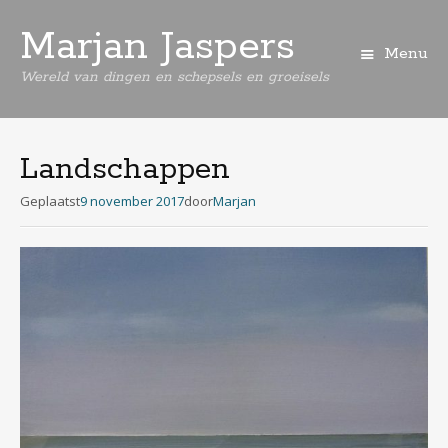
Marjan Jaspers
Menu
Wereld van dingen en schepsels en groeisels
Spring
naar
de
Landschappen
inhoud
Geplaatst
9 november 2017
door
Marjan