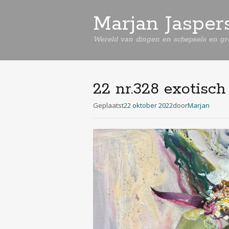
Marjan Jasper
Wereld van dingen en schepsels en gro
22 nr.328 exotisch
Geplaatst
22 oktober 2022
door
Marjan