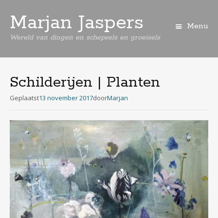
Marjan Jaspers
Menu
Wereld van dingen en schepsels en groeisels
Spring
naar
de
Schilderijen | Planten
inhoud
Geplaatst
13 november 2017
door
Marjan