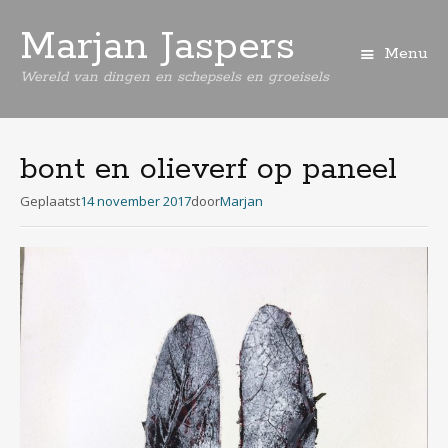
Marjan Jaspers
Menu
Wereld van dingen en schepsels en groeisels
Spring
naar
de
bont en olieverf op paneel
inhoud
Geplaatst
14 november 2017
door
Marjan