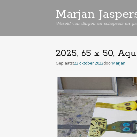
Marjan Jasper
Wereld van dingen en schepsels en gro
2025, 65 x 50, Aqu
Geplaatst
22 oktober 2022
door
Marjan