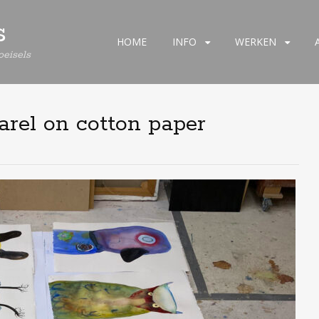
s
Spring
HOME
INFO
WERKEN
eisels
naar
de
inhoud
arel on cotton paper