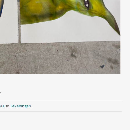
r
900
in
Tekeningen
.