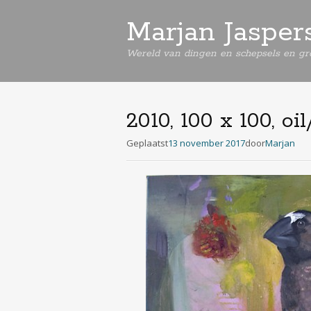
Marjan Jasper
Wereld van dingen en schepsels en gro
2010, 100 x 100, oi
Geplaatst
13 november 2017
door
Marjan