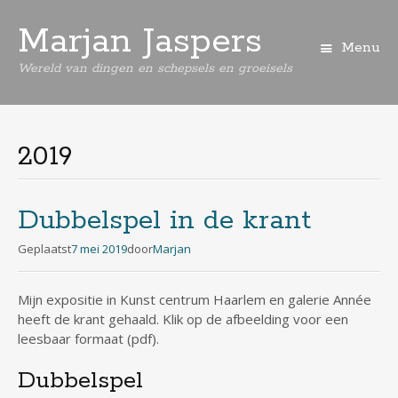
Marjan Jaspers
Menu
Wereld van dingen en schepsels en groeisels
Spring
naar
de
2019
inhoud
Dubbelspel in de krant
Geplaatst
7 mei 2019
door
Marjan
Mijn expositie in Kunst centrum Haarlem en galerie Année
heeft de krant gehaald. Klik op de afbeelding voor een
leesbaar formaat (pdf).
Dubbelspel