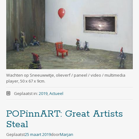
Wachten op Sneeuwwitje, olieverf / paneel / video / multimedia
player, 50 x 67 x 9cm.
Geplaatst in:
2019
,
Actueel
POPinnART: Great Artists
Steal
Geplaatst
25 maart 2019
door
Marjan